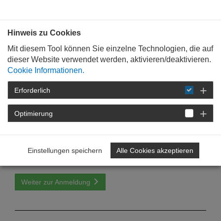
Bauen mit
Plan
:
die
architekten
.org
Hinweis zu Cookies
Mit diesem Tool können Sie einzelne Technologien, die auf
dieser Website verwendet werden, aktivieren/deaktivieren.
Cookie Informationen.
Erforderlich
STARTSEITE
VERANSTALTUNGEN
ANMELDUNG ZUR ÖA-VERANSTALTUNG MIT TN-
BESTÄTIGUNG
Optimierung
Einstellungen speichern
Alle Cookies akzeptieren
Ich bin mit den Bedingungen einverstanden.
Weiter zur Anmeldung