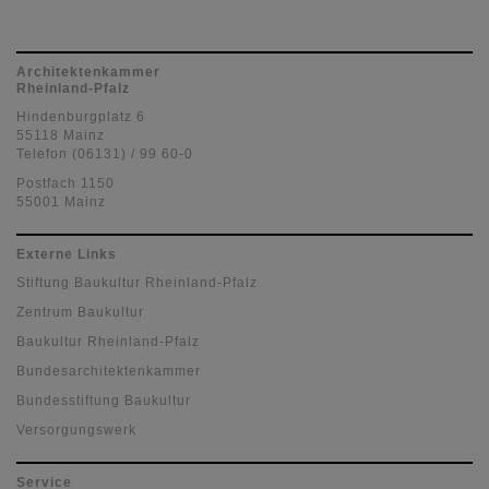
Architektenkammer
Rheinland-Pfalz
Hindenburgplatz 6
55118 Mainz
Telefon (06131) / 99 60-0
Postfach 1150
55001 Mainz
Externe Links
Stiftung Baukultur Rheinland-Pfalz
Zentrum Baukultur
Baukultur Rheinland-Pfalz
Bundesarchitektenkammer
Bundesstiftung Baukultur
Versorgungswerk
Service