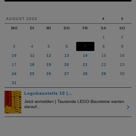
AUGUST 2026
MO
DI
MI
DO
FR
SA
SO
1
2
3
4
5
6
7
8
9
10
11
12
13
14
15
16
17
18
19
20
21
22
23
24
25
26
27
28
29
30
31
Legobaustelle 10 |…
Jetzt anmelden | Tausende LEGO-Bausteine warten
darauf…