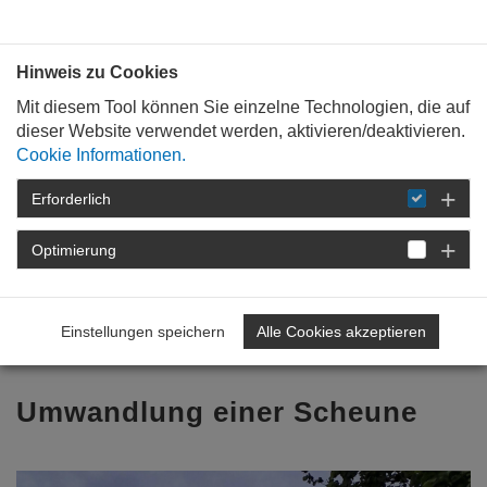
Bauen mit
Plan
:
die
architekten
.org
Hinweis zu Cookies
Mit diesem Tool können Sie einzelne Technologien, die auf
dieser Website verwendet werden, aktivieren/deaktivieren.
Cookie Informationen.
Erforderlich
STARTSEITE
TAG DER ARCHITEKTUR
TAG DER ARCHITEKTUR 2026
Optimierung
PROGRAMM
DETAIL
Einstellungen speichern
Alle Cookies akzeptieren
Zurück zur Übersicht
Umwandlung einer Scheune
Previous
Nex