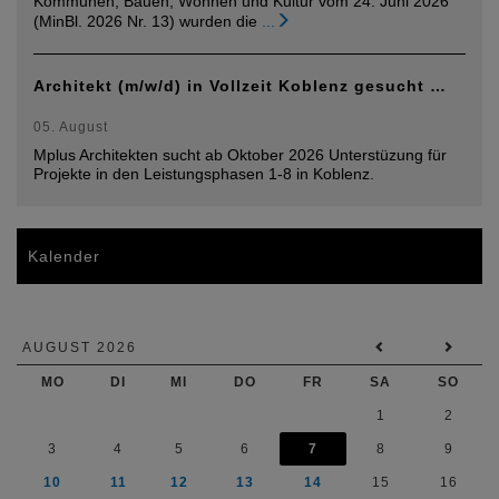
Kommunen, Bauen, Wohnen und Kultur vom 24. Juni 2026
(MinBl. 2026 Nr. 13) wurden die
...
Architekt (m/w/d) in Vollzeit Koblenz gesucht …
05. August
Mplus Architekten sucht ab Oktober 2026 Unterstüzung für
Projekte in den Leistungsphasen 1-8 in Koblenz.
Kalender
AUGUST 2026
MO
DI
MI
DO
FR
SA
SO
1
2
3
4
5
6
7
8
9
10
11
12
13
14
15
16