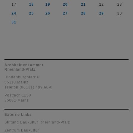
17
18
19
20
21
22
23
24
25
26
27
28
29
30
31
Architektenkammer
Rheinland-Pfalz
Hindenburgplatz 6
55118 Mainz
Telefon (06131) / 99 60-0
Postfach 1150
55001 Mainz
Externe Links
Stiftung Baukultur Rheinland-Pfalz
Zentrum Baukultur