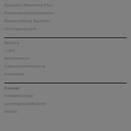
Baukultur Rheinland-Pfalz
Bundesarchitektenkammer
Bundesstiftung Baukultur
Versorgungswerk
Service
Login
Mediencenter
Datenschutzerklärung
Newsletter
Kontakt
Kontaktformular
Landesgeschäftsstelle
Anfahrt