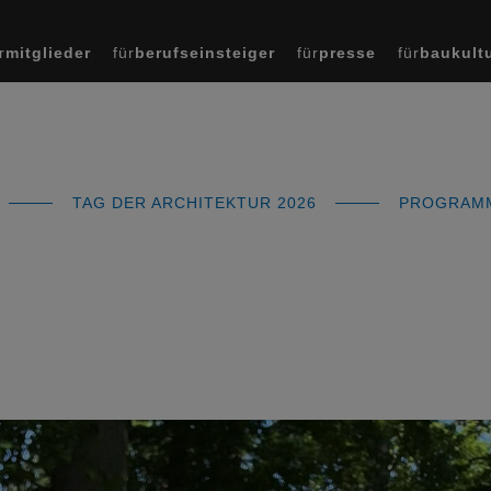
r
mitglieder
für
berufseinsteiger
für
presse
für
baukult
TAG DER ARCHITEKTUR 2026
PROGRA