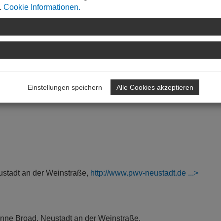
men steht die neue Schutzhütte für Wanderer. Sie gehört zur
.
Cookie Informationen.
erwald-Vereins, Ortsgruppe Neustadt. Diese ist, zusammen mit a
ag „Pfälzerwaldhütten-Kultur, seit 2021 immaterielles UNESCO
prechend ergänzt die neue Schutzhütte das Haupthaus an Tagen
h Süden großzügig einladend geöffnet und auf einem Grundriss 
schaft und Raum zur Kontemplation.
Einstellungen speichern
Alle Cookies akzeptieren
ustadt an der Weinstraße,
http://www.pwv-neustadt.de
vonne Broad, Neustadt an der Weinstraße,