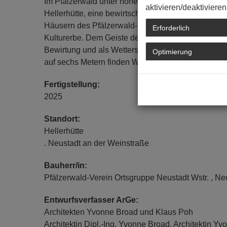
Im Pfälzerwald unter hohen Buchen- und Eichenbäu
aktivieren/deaktivieren
Hellerhütte, eine bewirtschaftete Hütte des Pfälz
Häusern des Pfälzerwald-Vereins, unter dem Eintr
Erforderlich
Kulturerbe. Dem Geiste des Weltkulturerbes ents
Bewirtung und als Wetterschutz für Wanderer. Nac
Optimierung
auf sechs Metern finden Wanderer Schutz, Gemein
Fertigstellung:
2025
Standort:
Hellerhütte
. Neustadt an der Weinstraße
Bauherr/in:
Pfälzerwald-Verein Ortsgruppe Neustadt Wstr. , Ne
Entwurfsverfasser ArGe:
Architekten Yvonne Broad und Klaus Poh
Architektin Dipl.-Ing. Yvonne Broad, Architektin Y