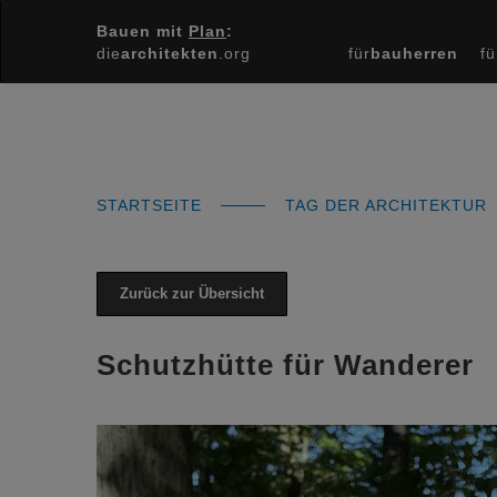
Bauen mit
Plan
:
die
architekten
.org
für
bauherren
fü
STARTSEITE
TAG DER ARCHITEKTUR
Zurück zur Übersicht
Schutzhütte für Wanderer
Previous