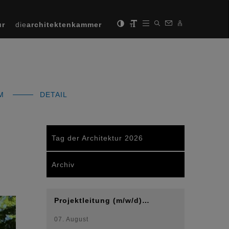
ur
die
architektenkammer
MM
DETAIL
Tag der Architektur 2026
Archiv
Projektleitung (m/w/d)…
Next
07. August