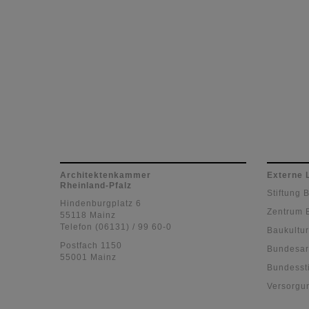
Architektenkammer
Externe 
Rheinland-Pfalz
Stiftung 
Hindenburgplatz 6
Zentrum 
55118 Mainz
Telefon (06131) / 99 60-0
Baukultur
Postfach 1150
Bundesar
55001 Mainz
Bundessti
Versorgu