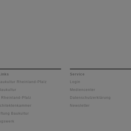
Links
Service
Baukultur Rheinland-Pfalz
Login
Baukultur
Mediencenter
 Rheinland-Pfalz
Datenschutzerklärung
chitektenkammer
Newsletter
ftung Baukultur
ngswerk