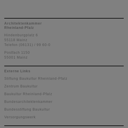
Architektenkammer
Rheinland-Pfalz
Hindenburgplatz 6
55118 Mainz
Telefon (06131) / 99 60-0
Postfach 1150
55001 Mainz
Externe Links
Stiftung Baukultur Rheinland-Pfalz
Zentrum Baukultur
Baukultur Rheinland-Pfalz
Bundesarchitektenkammer
Bundesstiftung Baukultur
Versorgungswerk