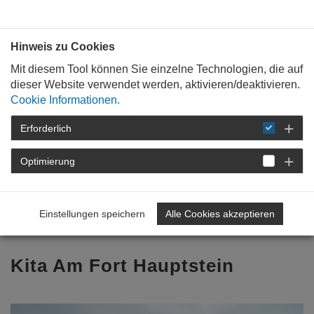
Bauen mit
Plan
:
die
architekten
.org
Hinweis zu Cookies
Mit diesem Tool können Sie einzelne Technologien, die auf
dieser Website verwendet werden, aktivieren/deaktivieren.
Cookie Informationen.
Erforderlich
STARTSEITE
TAG DER ARCHITEKTUR
TAG DER ARCHITEKTUR 2026
Optimierung
PROGRAMM
DETAIL
Einstellungen speichern
Alle Cookies akzeptieren
Zurück zur Übersicht
Kita Am Fort Hauptstein
Previous
Nex