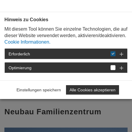
Bauen mit
Plan
:
die
architekten
.org
Hinweis zu Cookies
Mit diesem Tool können Sie einzelne Technologien, die auf
dieser Website verwendet werden, aktivieren/deaktivieren.
Cookie Informationen.
Erforderlich
STARTSEITE
TAG DER ARCHITEKTUR
TAG DER ARCHITEKTUR 2026
Optimierung
PROGRAMM
DETAIL
Einstellungen speichern
Alle Cookies akzeptieren
Zurück zur Übersicht
Neubau Familienzentrum
Previous
Nex