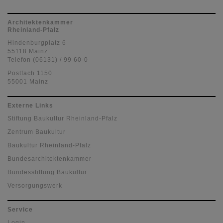
Architektenkammer
Rheinland-Pfalz
Hindenburgplatz 6
55118 Mainz
Telefon (06131) / 99 60-0
Postfach 1150
55001 Mainz
Externe Links
Stiftung Baukultur Rheinland-Pfalz
Zentrum Baukultur
Baukultur Rheinland-Pfalz
Bundesarchitektenkammer
Bundesstiftung Baukultur
Versorgungswerk
Service
Login