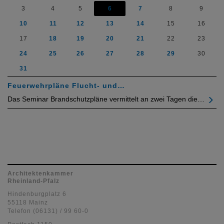
3
4
5
6
7
8
9
10
11
12
13
14
15
16
17
18
19
20
21
22
23
24
25
26
27
28
29
30
31
Feuerwehrpläne Flucht- und…
Das Seminar Brandschutzpläne vermittelt an zwei Tagen die…
Architektenkammer
Rheinland-Pfalz
Hindenburgplatz 6
55118 Mainz
Telefon (06131) / 99 60-0