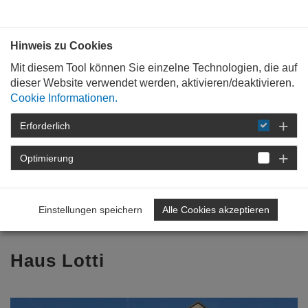
Bauen mit
Plan
:
die
architekten
.org
Hinweis zu Cookies
Mit diesem Tool können Sie einzelne Technologien, die auf
dieser Website verwendet werden, aktivieren/deaktivieren.
Cookie Informationen.
Erforderlich
STARTSEITE
TAG DER ARCHITEKTUR
TAG DER ARCHITEKTUR 2026
Optimierung
PROGRAMM
DETAIL
Einstellungen speichern
Alle Cookies akzeptieren
Zurück zur Übersicht
Haus Lotti
Previous
Nex