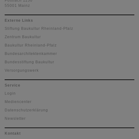
Postfach 1150
55001 Mainz
Externe Links
Stiftung Baukultur Rheinland-Pfalz
Zentrum Baukultur
Baukultur Rheinland-Pfalz
Bundesarchitektenkammer
Bundesstiftung Baukultur
Versorgungswerk
Service
Login
Mediencenter
Datenschutzerklärung
Newsletter
Kontakt