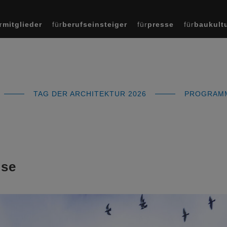
r
mitglieder
für
berufseinsteiger
für
presse
für
baukult
TAG DER ARCHITEKTUR 2026
PROGRA
ise