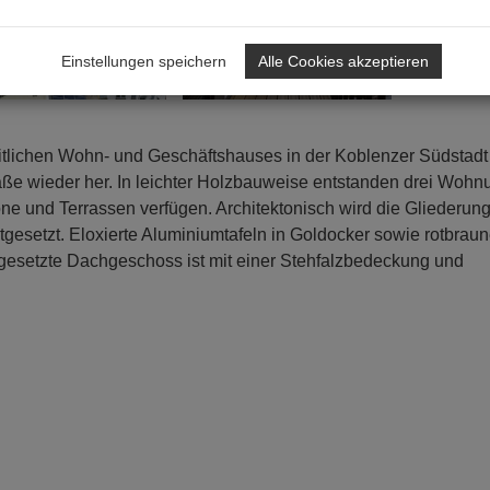
+ 4
Einstellungen speichern
Alle Cookies akzeptieren
itlichen Wohn- und Geschäftshauses in der Koblenzer Südstadt s
ße wieder her. In leichter Holzbauweise entstanden drei Woh
ne und Terrassen verfügen. Architektonisch wird die Gliederun
gesetzt. Eloxierte Aluminiumtafeln in Goldocker sowie rotbrau
gesetzte Dachgeschoss ist mit einer Stehfalzbedeckung und