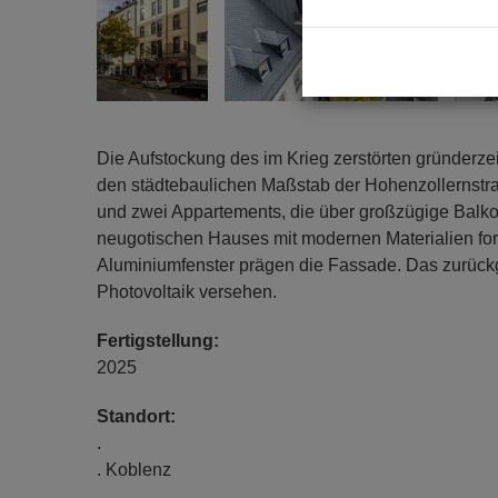
Die Aufstockung des im Krieg zerstörten gründerze
den städtebaulichen Maßstab der Hohenzollernstra
und zwei Appartements, die über großzügige Balko
neugotischen Hauses mit modernen Materialien fort
Aluminiumfenster prägen die Fassade. Das zurück
Photovoltaik versehen.
Fertigstellung:
2025
Standort:
.
. Koblenz