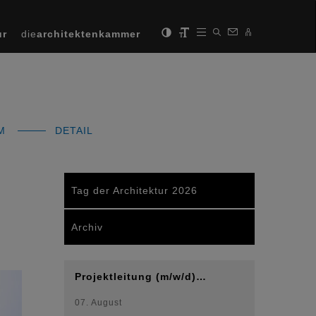
ur
die
architektenkammer
MM
DETAIL
Tag der Architektur 2026
Archiv
Projektleitung (m/w/d)…
Next
07. August