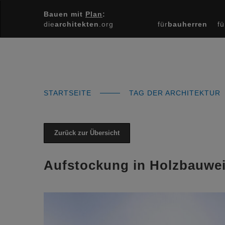
Bauen mit
Plan
:
die
architekten
.org
für
bauherren
fü
STARTSEITE
TAG DER ARCHITEKTUR
Zurück zur Übersicht
Aufstockung in Holzbauwe
Previous