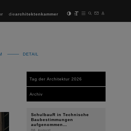
ur
die
architektenkammer
MM
DETAIL
Tag der Architektur 2026
Archiv
SchulbauR in Technische
Next
Baubestimmungen
aufgenommen…
06. August