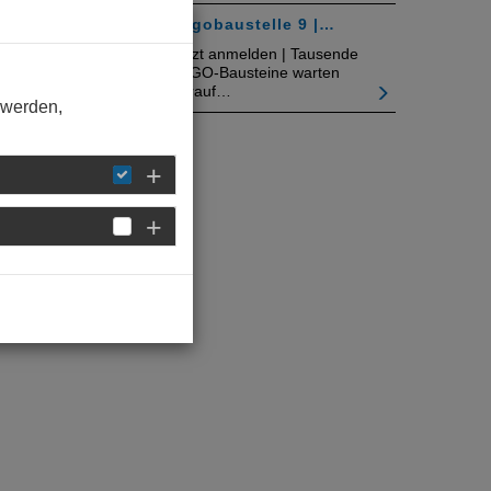
Legobaustelle 9 |…
Jetzt anmelden | Tausende
LEGO-Bausteine warten
darauf…
 werden,