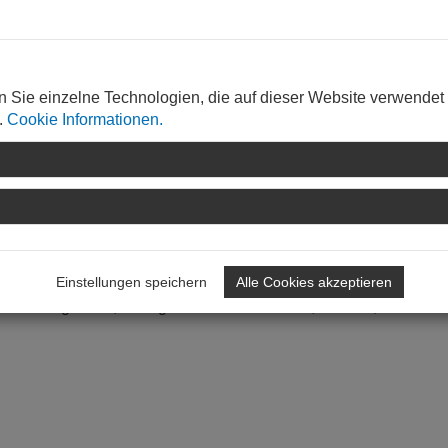
aren, modernen Architektur.
n Sie einzelne Technologien, die auf dieser Website verwendet
.
Cookie Informationen.
 Landau,
http://www.landau.de
Einstellungen speichern
Alle Cookies akzeptieren
 Carolin Seegmüller, Werkgemeinschaft Landau, Landau,