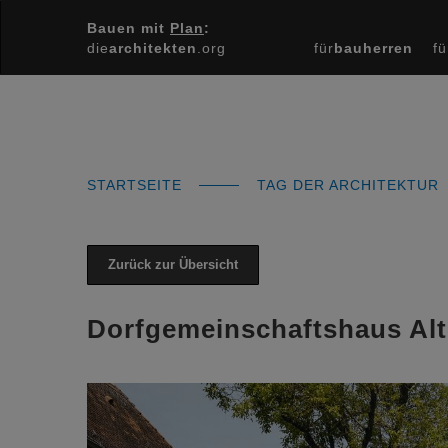
Bauen mit
Plan
:
die
architekten
.org
für
bauherren
fü
STARTSEITE
TAG DER ARCHITEKTUR
Zurück zur Übersicht
Dorfgemeinschaftshaus Alt
Previous