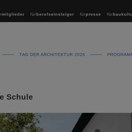
r
mitglieder
für
berufseinsteiger
für
presse
für
baukult
TAG DER ARCHITEKTUR 2026
PROGRA
e Schule