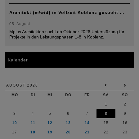
Architekt (m/w/d) in Vollzeit Koblenz gesucht …
05. August
Mplus Architekten sucht ab Oktober 2026 Unterstüzung für
Projekte in den Leistungsphasen 1-8 in Koblenz.
Kalender
AUGUST 2026
MO
DI
MI
DO
FR
SA
SO
1
2
3
4
5
6
7
8
9
10
11
12
13
14
15
16
17
18
19
20
21
22
23