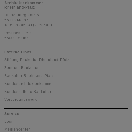
Architektenkammer
Rheinland-Pfalz
Hindenburgplatz 6
55118 Mainz
Telefon (06131) / 99 60-0
Postfach 1150
55001 Mainz
Externe Links
Stiftung Baukultur Rheinland-Pfalz
Zentrum Baukultur
Baukultur Rheinland-Pfalz
Bundesarchitektenkammer
Bundesstiftung Baukultur
Versorgungswerk
Service
Login
Mediencenter