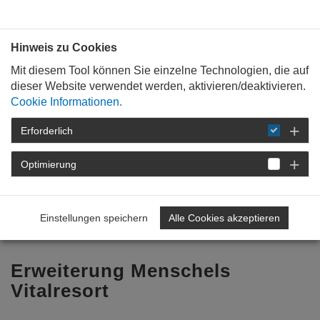
Bauen mit
Plan
:
die
architekten
.org
Hinweis zu Cookies
Mit diesem Tool können Sie einzelne Technologien, die auf
dieser Website verwendet werden, aktivieren/deaktivieren.
Cookie Informationen.
Erforderlich
STARTSEITE
TAG DER ARCHITEKTUR
TAG DER ARCHITEKTUR 2026
Optimierung
PROGRAMM
DETAIL
Einstellungen speichern
Alle Cookies akzeptieren
Zurück zur Übersicht
Erweiterung Menschels
Vitalresort