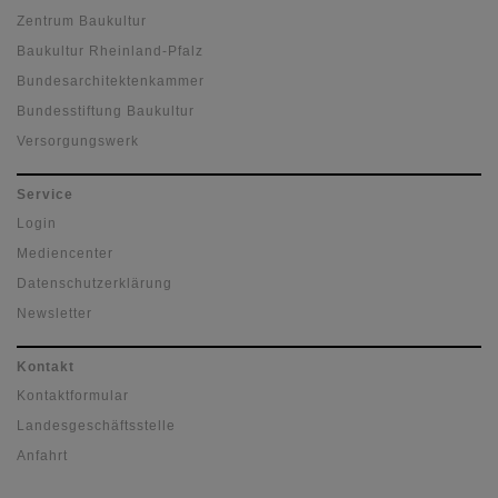
Zentrum Baukultur
Baukultur Rheinland-Pfalz
Bundesarchitektenkammer
Bundesstiftung Baukultur
Versorgungswerk
Service
Login
Mediencenter
Datenschutzerklärung
Newsletter
Kontakt
Kontaktformular
Landesgeschäftsstelle
Anfahrt