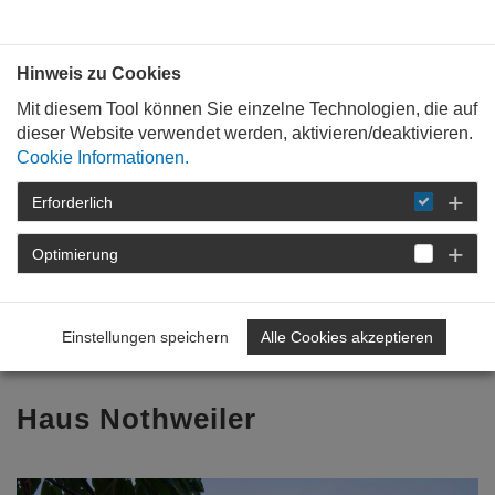
Bauen mit
Plan
:
die
architekten
.org
Hinweis zu Cookies
Mit diesem Tool können Sie einzelne Technologien, die auf
dieser Website verwendet werden, aktivieren/deaktivieren.
Cookie Informationen.
Erforderlich
STARTSEITE
TAG DER ARCHITEKTUR
TAG DER ARCHITEKTUR 2026
Optimierung
PROGRAMM
DETAIL
Einstellungen speichern
Alle Cookies akzeptieren
Zurück zur Übersicht
Haus Nothweiler
Previous
Nex