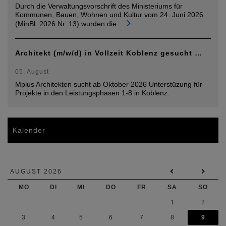
Durch die Verwaltungsvorschrift des Ministeriums für
Kommunen, Bauen, Wohnen und Kultur vom 24. Juni 2026
(MinBl. 2026 Nr. 13) wurden die
...
Architekt (m/w/d) in Vollzeit Koblenz gesucht …
05. August
Mplus Architekten sucht ab Oktober 2026 Unterstüzung für
Projekte in den Leistungsphasen 1-8 in Koblenz.
Kalender
AUGUST 2026
MO
DI
MI
DO
FR
SA
SO
1
2
3
4
5
6
7
8
9