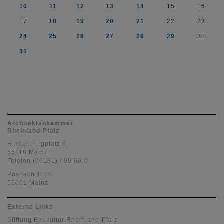
10
11
12
13
14
15
16
17
18
19
20
21
22
23
24
25
26
27
28
29
30
31
Architektenkammer
Rheinland-Pfalz
Hindenburgplatz 6
55118 Mainz
Telefon (06131) / 99 60-0
Postfach 1150
55001 Mainz
Externe Links
Stiftung Baukultur Rheinland-Pfalz