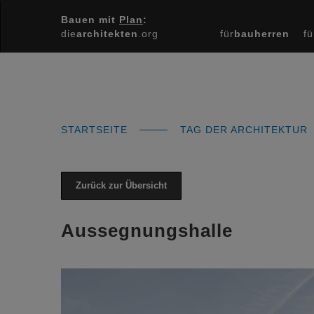
Bauen mit
Plan
:
die
architekten
.org
für
bauherren
fü
STARTSEITE
TAG DER ARCHITEKTUR
Zurück zur Übersicht
Aussegnungshalle
Previous