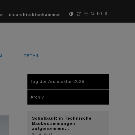
ur
die
architektenkammer
MM
DETAIL
Tag der Architektur 2026
Archiv
SchulbauR in Technische
Next
Baubestimmungen
aufgenommen…
06. August