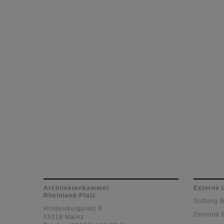
Architektenkammer
Externe 
Rheinland-Pfalz
Stiftung 
Hindenburgplatz 6
Zentrum 
55118 Mainz