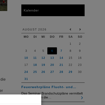
Kalender
AUGUST 2026
MO
DI
MI
DO
FR
SA
SO
1
2
3
4
5
6
7
8
9
10
11
12
13
14
15
16
17
18
19
20
21
22
23
24
25
26
27
28
29
30
31
 die
Feuerwehrpläne Flucht- und…
er
Das Seminar Brandschutzpläne vermittelt
eitig
an zwei Tagen die…
einfall.