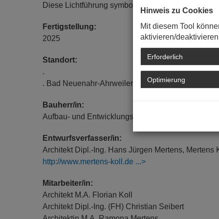
Diese Lichtführung symbolisiert die Verbindung 
Hinweis zu Cookies
Mit diesem Tool könne
Fertigstellung:
aktivieren/deaktivieren
2025
Erforderlich
Standort:
.
Optimierung
. Bad Neuenahr-Ahrweiler
Bauherr/in:
Aufbau- und Entwicklungsgesellschaft c/o Stadtve
Entwurfsverfasser/in:
Architekt Dipl.-Ing. Hans Jürgen Mertens, Mertens 
http://www.mertens-koll.de
Mitarbeiter/in:
Architekt M.A. Florian Koll
Architekt Dipl.-Ing. (FH) Christian Seibert
Architektin M.A. Ramona Mertens