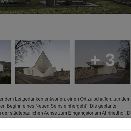
+ 3
r dem Leitgedanken entworfen, einen Ort zu schaffen, „an dem
den Beginn eines Neuen Seins einhergeht“. Die geplante
g der städtebaulichen Achse zum Eingangstor am Ahrfriedhof. D
fende Überdachung betont und signalisiert Offenheit und gleichz
 Bereich des Sarges und ermöglicht einen sakral wirkenden Licht