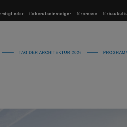
r
mitglieder
für
berufseinsteiger
für
presse
für
baukult
TAG DER ARCHITEKTUR 2026
PROGRA