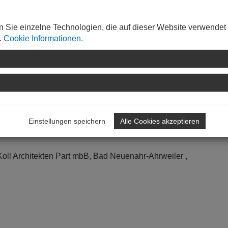
zwischen dem Irdischen und dem Himmlischen.
n Sie einzelne Technologien, die auf dieser Website verwendet
.
Cookie Informationen.
Einstellungen speichern
Alle Cookies akzeptieren
rwaltung , Bad Neuenahr-Ahrweiler
Koll Architekten Part mbB, Bad Neuenahr-Ahrweiler ,