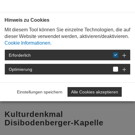
Bauen mit
Plan
:
die
architekten
.org
Hinweis zu Cookies
Mit diesem Tool können Sie einzelne Technologien, die auf
dieser Website verwendet werden, aktivieren/deaktivieren.
Cookie Informationen.
Erforderlich
STARTSEITE
TAG DER ARCHITEKTUR
TAG DER ARCHITEKTUR 2026
Optimierung
PROGRAMM
DETAIL
Einstellungen speichern
Alle Cookies akzeptieren
Zurück zur Übersicht
Kulturdenkmal
Disibodenberger-Kapelle