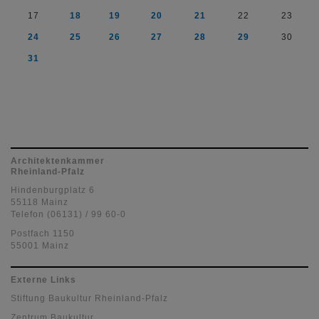
17
18
19
20
21
22
23
24
25
26
27
28
29
30
31
Architektenkammer
Rheinland-Pfalz
Hindenburgplatz 6
55118 Mainz
Telefon (06131) / 99 60-0
Postfach 1150
55001 Mainz
Externe Links
Stiftung Baukultur Rheinland-Pfalz
Zentrum Baukultur