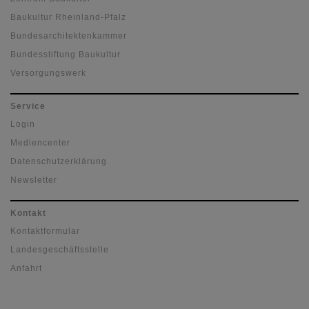
Baukultur Rheinland-Pfalz
Bundesarchitektenkammer
Bundesstiftung Baukultur
Versorgungswerk
Service
Login
Mediencenter
Datenschutzerklärung
Newsletter
Kontakt
Kontaktformular
Landesgeschäftsstelle
Anfahrt