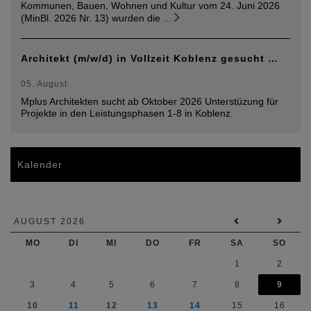
Kommunen, Bauen, Wohnen und Kultur vom 24. Juni 2026
(MinBl. 2026 Nr. 13) wurden die
...
Architekt (m/w/d) in Vollzeit Koblenz gesucht …
05. August
Mplus Architekten sucht ab Oktober 2026 Unterstüzung für
Projekte in den Leistungsphasen 1-8 in Koblenz.
Kalender
AUGUST 2026
MO
DI
MI
DO
FR
SA
SO
1
2
3
4
5
6
7
8
9
10
11
12
13
14
15
16