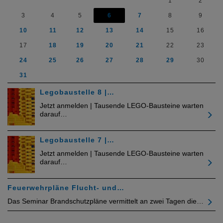
1
2
3
4
5
6
7
8
9
10
11
12
13
14
15
16
17
18
19
20
21
22
23
24
25
26
27
28
29
30
31
Legobaustelle 8 |…
Jetzt anmelden | Tausende LEGO-Bausteine warten
darauf…
Legobaustelle 7 |…
Jetzt anmelden | Tausende LEGO-Bausteine warten
darauf…
Feuerwehrpläne Flucht- und…
Das Seminar Brandschutzpläne vermittelt an zwei Tagen die…