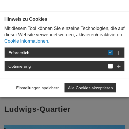
Bauen mit
Plan
:
die
architekten
.org
Hinweis zu Cookies
Mit diesem Tool können Sie einzelne Technologien, die auf
dieser Website verwendet werden, aktivieren/deaktivieren.
Cookie Informationen.
Erforderlich
STARTSEITE
TAG DER ARCHITEKTUR
TAG DER ARCHITEKTUR 2026
Optimierung
PROGRAMM
DETAIL
Einstellungen speichern
Alle Cookies akzeptieren
Zurück zur Übersicht
Ludwigs-Quartier
Previous
Nex