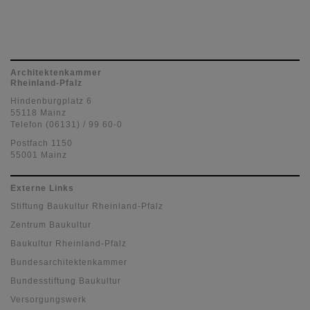
Architektenkammer
Rheinland-Pfalz
Hindenburgplatz 6
55118 Mainz
Telefon (06131) / 99 60-0
Postfach 1150
55001 Mainz
Externe Links
Stiftung Baukultur Rheinland-Pfalz
Zentrum Baukultur
Baukultur Rheinland-Pfalz
Bundesarchitektenkammer
Bundesstiftung Baukultur
Versorgungswerk