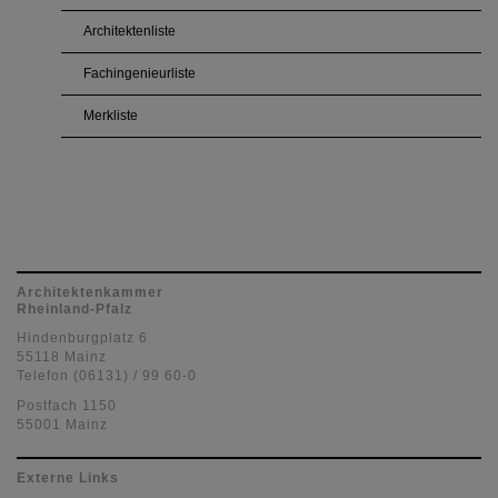
Architektenliste
Fachingenieurliste
Merkliste
Architektenkammer
Rheinland-Pfalz
Hindenburgplatz 6
55118 Mainz
Telefon (06131) / 99 60-0
Postfach 1150
55001 Mainz
Externe Links