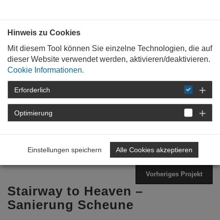
Bauen mit
Plan
:
die
architekten
.org
Hinweis zu Cookies
Mit diesem Tool können Sie einzelne Technologien, die auf
dieser Website verwendet werden, aktivieren/deaktivieren.
Cookie Informationen.
Erforderlich
STARTSEITE
TAG DER ARCHITEKTUR
ARCHIV
TAG DER ARCHITEKTUR
Optimierung
2025
PROGRAMM
DETAIL
Einstellungen speichern
Alle Cookies akzeptieren
Zurück zur Übersicht
Nächstes Projekt
Vorheriges Projekt
Stairway to Heaven –
Sanierung Scheune