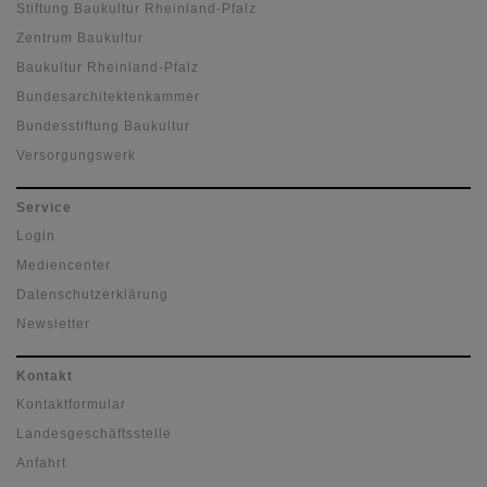
Stiftung Baukultur Rheinland-Pfalz
Zentrum Baukultur
Baukultur Rheinland-Pfalz
Bundesarchitektenkammer
Bundesstiftung Baukultur
Versorgungswerk
Service
Login
Mediencenter
Datenschutzerklärung
Newsletter
Kontakt
Kontaktformular
Landesgeschäftsstelle
Anfahrt