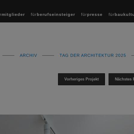
r
mitglieder
für
berufseinsteiger
für
presse
für
baukult
ARCHIV
TAG DER ARCHITEKTUR 2025
Vorheriges Projekt
Nächstes 