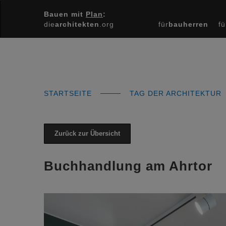
Bauen mit
Plan
:
die
architekten
.org
für
bauherren
fü
STARTSEITE
TAG DER ARCHITEKTUR
Zurück zur Übersicht
Buchhandlung am Ahrtor
Previous