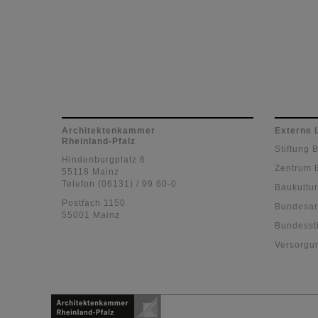
Architektenkammer
Externe 
Rheinland-Pfalz
Stiftung 
Hindenburgplatz 6
Zentrum 
55118 Mainz
Telefon (06131) / 99 60-0
Baukultur
Postfach 1150
Bundesar
55001 Mainz
Bundessti
Versorgu