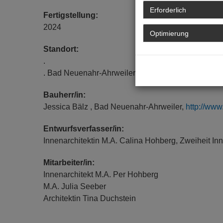
Erforderlich
Fertigstellung:
2024
Optimierung
Standort:
.
. Bad Neuenahr-Ahrweiler
Bauherr/in:
Jessica Bälz , Bad Neuenahr-Ahrweiler,
http://ww
Entwurfsverfasser/in:
Innenarchitektin M.A. Calina Hohberg, Zweiheit In
Mitarbeiter/in:
Innenarchitekt M.A. Per Hohberg
M.A. Julia Seeber
Architektin Tina Duchstein