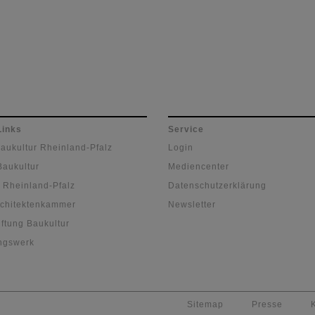
Links
Service
Baukultur Rheinland-Pfalz
Login
Baukultur
Mediencenter
 Rheinland-Pfalz
Datenschutzerklärung
chitektenkammer
Newsletter
ftung Baukultur
ngswerk
Sitemap
Presse