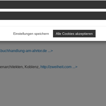
Einstellungen speichern
Alle Cookies akzeptieren
w.buchhandlung-am-ahrtor.de
nenarchitekten, Koblenz,
http://zweiheit.com