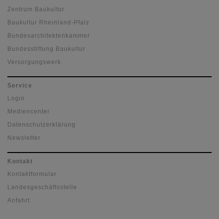
Zentrum Baukultur
Baukultur Rheinland-Pfalz
Bundesarchitektenkammer
Bundesstiftung Baukultur
Versorgungswerk
Service
Login
Mediencenter
Datenschutzerklärung
Newsletter
Kontakt
Kontaktformular
Landesgeschäftsstelle
Anfahrt