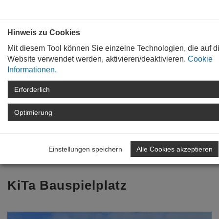
Bauen mit
Plan
:
die
architekten
.org
Hinweis zu Cookies
Mit diesem Tool können Sie einzelne Technologien, die auf d
Website verwendet werden, aktivieren/deaktivieren.
Cookie
Informationen.
Erforderlich
STARTSEITE
TAG DER ARCHITEKTUR
ARCHIV
TAG DER ARCHITEKTUR
Optimierung
2022
ARCHITEKTENLISTE
DETAIL
Einstellungen speichern
Alle Cookies akzeptieren
Zurück zur Übersicht
KiTa Bauspielplatz
Previous
Nex