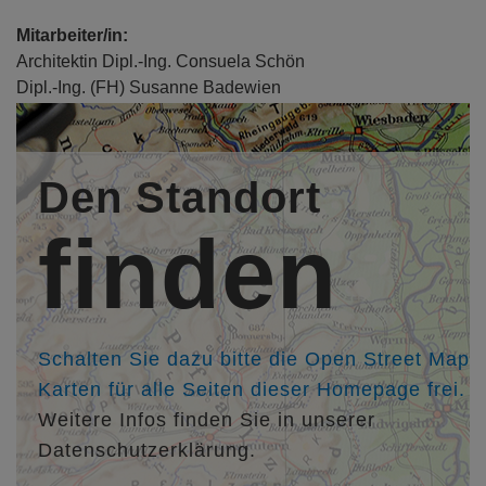
Mitarbeiter/in:
Architektin Dipl.-Ing. Consuela Schön
Dipl.-Ing. (FH) Susanne Badewien
Kollegen/in:
Landschaftsarchitekt Stefan Jacobs, Ernst+Partner
Den Standort
Landschaftsarchitekten bdla, Trier,
http://www.bueroernst-
partner.de
finden
Architekten Dipl.-Ing. (FH) Hubertus Hillinger, Susanne
Hoffmann-Hillinger, Hillinger Architekten, Trier,
http://www.hillinger-architekten.com
Architekt Dipl.-Ing. (FH) Herbert Hofer, Architektur Enso,
Trier,
http://www.architekturenso.de
Schalten Sie dazu bitte die Open Street Map
Karten für alle Seiten dieser Homepage frei.
Weitere Infos finden Sie in unserer
Datenschutzerklärung.