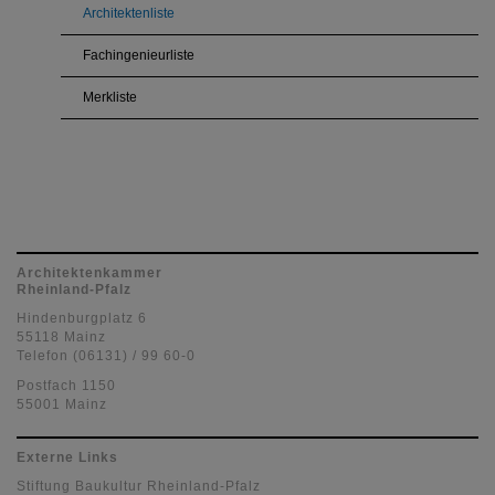
Architektenliste
Fachingenieurliste
Merkliste
Architektenkammer
Rheinland-Pfalz
Hindenburgplatz 6
55118 Mainz
Telefon (06131) / 99 60-0
Postfach 1150
55001 Mainz
Externe Links
Stiftung Baukultur Rheinland-Pfalz