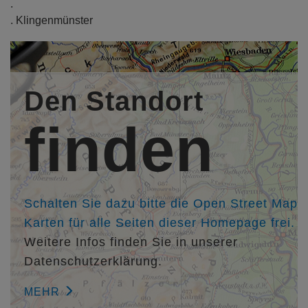
.
. Klingenmünster
Bauherr/in:
Daniela und Volker Richard , Klingenmünster,
http://www.maison-suedpfalz.de
Den Standort
Entwurfsverfasser/in:
finden
Architekt Dipl.-Ing. (TH) M. Eng Jens Huck, Jens Huck,
Klingenmünster,
http://www.archhuck.de
Mitarbeiter/in:
Architektin Dipl.-Ing. Birgit Tisch
Schalten Sie dazu bitte die Open Street Map
Karten für alle Seiten dieser Homepage frei.
Weitere Infos finden Sie in unserer
Datenschutzerklärung.
MEHR