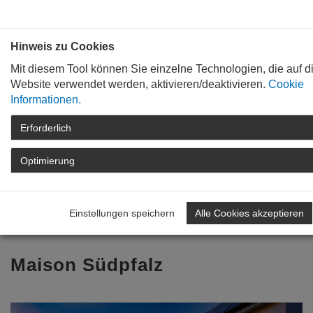
Bauen mit
Plan
:
die
architekten
.org
Hinweis zu Cookies
Mit diesem Tool können Sie einzelne Technologien, die auf d
Website verwendet werden, aktivieren/deaktivieren.
Cookie
Informationen.
Erforderlich
STARTSEITE
TAG DER ARCHITEKTUR
ARCHIV
TAG DER ARCHITEKTUR
Optimierung
2022
ARCHITEKTENLISTE
DETAIL
Einstellungen speichern
Alle Cookies akzeptieren
Zurück zur Übersicht
Maison Südpfalz
Previous
Nex