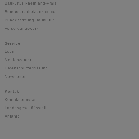
Baukultur Rheinland-Pfalz
Bundesarchitektenkammer
Bundesstiftung Baukultur
Versorgungswerk
Service
Login
Mediencenter
Datenschutzerklärung
Newsletter
Kontakt
Kontaktformular
Landesgeschäftsstelle
Anfahrt