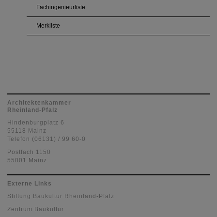
Fachingenieurliste
Merkliste
Architektenkammer
Rheinland-Pfalz
Hindenburgplatz 6
55118 Mainz
Telefon (06131) / 99 60-0
Postfach 1150
55001 Mainz
Externe Links
Stiftung Baukultur Rheinland-Pfalz
Zentrum Baukultur