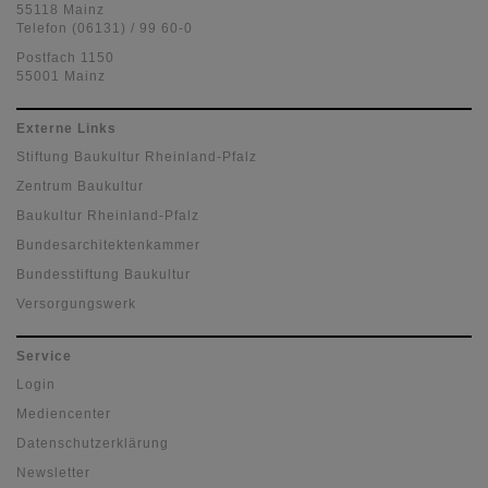
55118 Mainz
Telefon (06131) / 99 60-0
Postfach 1150
55001 Mainz
Externe Links
Stiftung Baukultur Rheinland-Pfalz
Zentrum Baukultur
Baukultur Rheinland-Pfalz
Bundesarchitektenkammer
Bundesstiftung Baukultur
Versorgungswerk
Service
Login
Mediencenter
Datenschutzerklärung
Newsletter