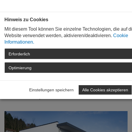
Bauen mit
Plan
:
die
architekten
.org
Hinweis zu Cookies
Mit diesem Tool können Sie einzelne Technologien, die auf d
Website verwendet werden, aktivieren/deaktivieren.
Cookie
Informationen.
Erforderlich
STARTSEITE
TAG DER ARCHITEKTUR
ARCHIV
TAG DER ARCHITEKTUR
Optimierung
2020
DETAIL
Zurück zur Übersicht
Einstellungen speichern
Alle Cookies akzeptieren
Zahnarztpraxis mit Wohnen
Previous
Nex