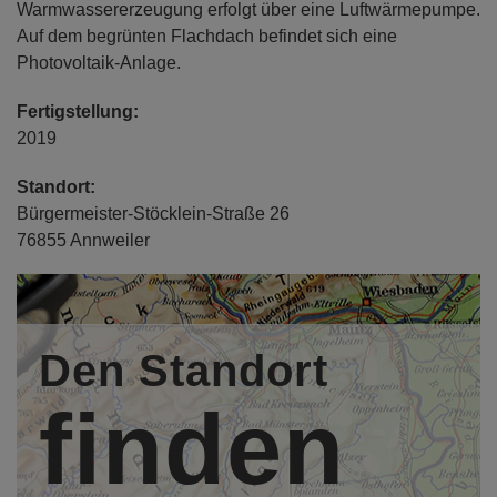
Warmwassererzeugung erfolgt über eine Luftwärmepumpe.
Auf dem begrünten Flachdach befindet sich eine
Photovoltaik-Anlage.
Fertigstellung:
2019
Standort:
Bürgermeister-Stöcklein-Straße 26
76855 Annweiler
Bauherr/in:
Dr. Christian Pfistner , Landau,
http://www.zahnarzt-dr-
pfistner.de/
Den Standort
Entwurfsverfasser/in:
finden
Architekt Dipl.-Ing. Adolf Knoll, Architekturbüro K N O L L,
Herxheim,
http://www.architekt-knoll.de
Mitarbeiter/in: