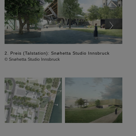
2. Preis (Lageplan M 1
Innsbruck
tation): Snøhetta Studio Innsbruck
© Snøhetta Studio Innsbr
io Innsbruck