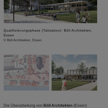
ifizierungsphase (Talstation): Böll Architekten,
en
Qualifizieru
l Architekten, Essen
Architekten,
© Böll Architek
Die Überarbeitung von
Böll Architekten
(Essen)