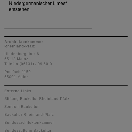
Niedergermanischer Limes“
entstehen.
Architektenkammer
Rheinland-Pfalz
Hindenburgplatz 6
55118 Mainz
Telefon (06131) / 99 60-0
Postfach 1150
55001 Mainz
Externe Links
Stiftung Baukultur Rheinland-Pfalz
Zentrum Baukultur
Baukultur Rheinland-Pfalz
Bundesarchitektenkammer
Bundesstiftung Baukultur