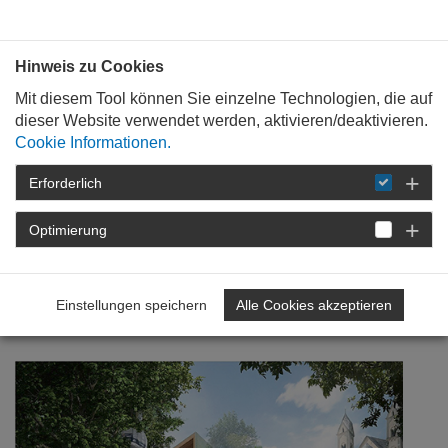
Bauen mit
Plan
:
die
architekten
.org
Hinweis zu Cookies
Mit diesem Tool können Sie einzelne Technologien, die auf
dieser Website verwendet werden, aktivieren/deaktivieren.
Cookie Informationen.
Erforderlich
STARTSEITE
BAUKULTUR
NEWSROOM
DETAIL
Optimierung
23. Oktober 2024
Einstellungen speichern
Alle Cookies akzeptieren
Seilbahn Koblenz