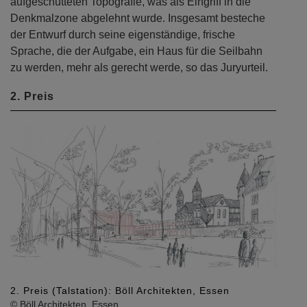
aufgeschütteten Topografie, was als Eingriff in die
Denkmalzone abgelehnt wurde. Insgesamt besteche
der Entwurf durch seine eigenständige, frische
Sprache, die der Aufgabe, ein Haus für die Seilbahn
zu werden, mehr als gerecht werde, so das Juryurteil.
2. Preis
Previous
Next
eis (Talstation): Böll Architekten, Essen
2. Preis (La
l Architekten, Essen
© Böll Architek