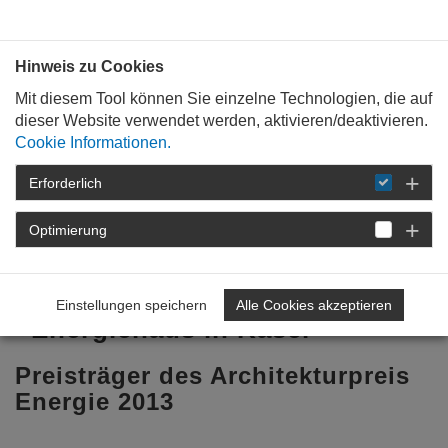
Bauen mit
Plan
:
die
architekten
.org
Hinweis zu Cookies
Mit diesem Tool können Sie einzelne Technologien, die auf
dieser Website verwendet werden, aktivieren/deaktivieren.
Cookie Informationen.
Erforderlich
STARTSEITE
BAUKULTUR
PREISE
UND AUSZEICHNUNGSVERFAHREN
Optimierung
ARCHITEKTURPREIS ENERGIE 2013
KASEL
+ENERGIEHAUS
Einstellungen speichern
Alle Cookies akzeptieren
+Energiehaus in Kasel
Preisträger des Architekturpreis
Energie 2013