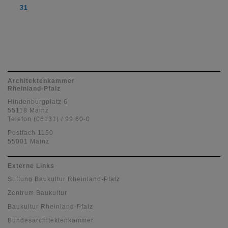
31
Architektenkammer
Rheinland-Pfalz
Hindenburgplatz 6
55118 Mainz
Telefon (06131) / 99 60-0
Postfach 1150
55001 Mainz
Externe Links
Stiftung Baukultur Rheinland-Pfalz
Zentrum Baukultur
Baukultur Rheinland-Pfalz
Bundesarchitektenkammer