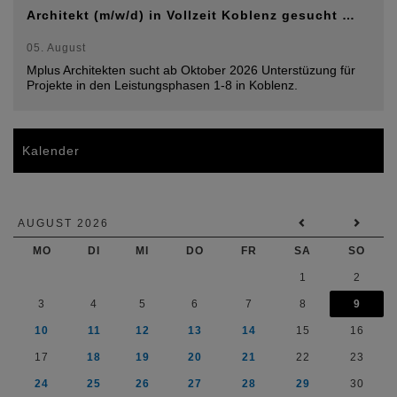
Architekt (m/w/d) in Vollzeit Koblenz gesucht …
05. August
Mplus Architekten sucht ab Oktober 2026 Unterstüzung für
Projekte in den Leistungsphasen 1-8 in Koblenz.
Kalender
AUGUST 2026
MO
DI
MI
DO
FR
SA
SO
1
2
3
4
5
6
7
8
9
10
11
12
13
14
15
16
17
18
19
20
21
22
23
24
25
26
27
28
29
30