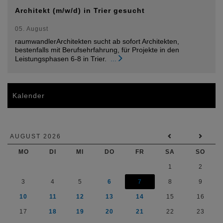
Architekt (m/w/d) in Trier gesucht
05. August
raumwandlerArchitekten sucht ab sofort Architekten,
bestenfalls mit Berufsehrfahrung, für Projekte in den
Leistungsphasen 6-8 in Trier.
...
Kalender
AUGUST 2026
MO
DI
MI
DO
FR
SA
SO
1
2
3
4
5
6
7
8
9
10
11
12
13
14
15
16
17
18
19
20
21
22
23