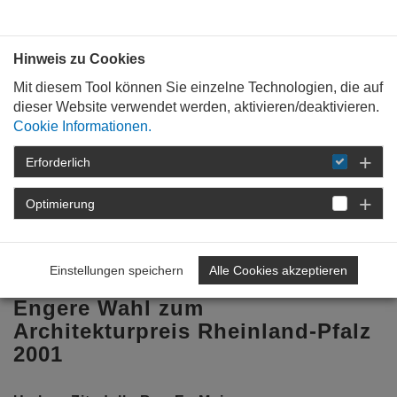
Bauen mit
Plan
:
die
architekten
.org
Hinweis zu Cookies
Mit diesem Tool können Sie einzelne Technologien, die auf
dieser Website verwendet werden, aktivieren/deaktivieren.
Cookie Informationen.
Erforderlich
STARTSEITE
BAUKULTUR
PREISE
UND AUSZEICHNUNGSVERFAHREN
Optimierung
ARCHITEKTURPREIS RHEINLAND-PFALZ 2001
ENGERE WAHL
Einstellungen speichern
Alle Cookies akzeptieren
Engere Wahl zum
Architekturpreis Rheinland-Pfalz
2001