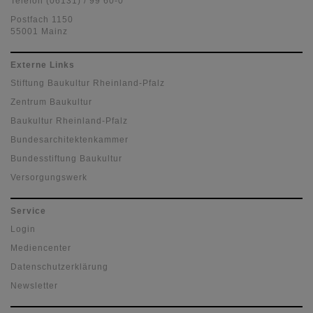
Telefon (06131) / 99 60-0
Postfach 1150
55001 Mainz
Externe Links
Stiftung Baukultur Rheinland-Pfalz
Zentrum Baukultur
Baukultur Rheinland-Pfalz
Bundesarchitektenkammer
Bundesstiftung Baukultur
Versorgungswerk
Service
Login
Mediencenter
Datenschutzerklärung
Newsletter