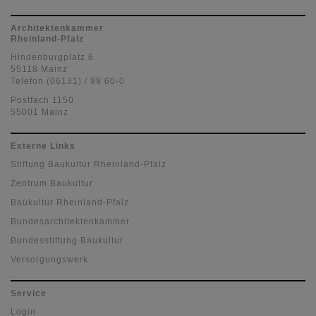
Architektenkammer
Rheinland-Pfalz
Hindenburgplatz 6
55118 Mainz
Telefon (06131) / 99 60-0
Postfach 1150
55001 Mainz
Externe Links
Stiftung Baukultur Rheinland-Pfalz
Zentrum Baukultur
Baukultur Rheinland-Pfalz
Bundesarchitektenkammer
Bundesstiftung Baukultur
Versorgungswerk
Service
Login