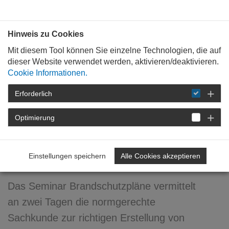
Bauen mit
Plan
:
die
architekten
.org
Hinweis zu Cookies
Mit diesem Tool können Sie einzelne Technologien, die auf
dieser Website verwendet werden, aktivieren/deaktivieren.
Cookie Informationen.
Erforderlich
STARTSEITE
FORTBILDUNG
DETAIL
Optimierung
Feuerwehrpläne Flucht- und
Rettungspläne
Einstellungen speichern
Alle Cookies akzeptieren
Brandschutzordnung
Das Seminar Brandschutzpläne vermittelt
an zwei Tagen die normgerechte
Sachkunde zur richtigen Erstellung von